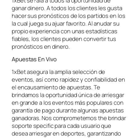
1xBet se?ala a todos la oportunidad de
ganar dinero. A todos los clientes les gusta
hacer sus pronósticos de los partidos en los
la cual juega su ajuar favorito. Al anudar su
propio experiencia con unas estadísticas
fiables, los clientes pueden convertir tus
pronósticos en dinero.
Apuestas En Vivo
1xBet asegura la amplia selección de
eventos, así como rapidez y confiabilidad en
el encausamiento de apuestas. Te
brindamos la oportunidad única de arriesgar
en grande a los eventos más populares con
garantía de pago durante algunas apuestas
ganadoras. Nos comprometemos the brindar
soporte specific para cada usuario que
desea arriesgar en deportes, garantizando