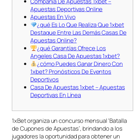
Compañía De Apuestas 1xbet –
Apuestas Deportivas Online
Apuestas En Vivo
¿qué Es Lo Que Realiza Que 1xbet
Destaque Entre Las Demás Casas De
Apuestas Online?
¿qué Garantías Ofrece Los
Angeles Casa De Apuestas 1xbet?
¿cómo Puedes Ganar Dinero Con
1xbet? Pronósticos De Eventos
Deportivos
Casa De Apuestas 1xbet – Apuestas
Deportivas En Línea
1xBet organiza un concurso mensual ‘Batalla
de Cupones de Apuestas’, brindando a los
jugadores la oportunidad para obtener un