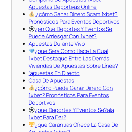
Apuestas Deportivas Online
¿cómo Ganar Dinero Scam 1xbet?
Pronósticos Para Eventos Deportivos
¿en Qué Deportes Y Eventos Se
Puede Arriesgar Con 1xbet?
Apuestas Durante Vivo
¿qué Sera Como Hace La Cual
1xbet Destaque Entre Las Demás
Viviendas De Apuestas Sobre Línea?
“apuestas En Directo
Casa De Apuestas
¿cómo Puede Ganar Dinero Con
1xbet? Pronósticos Para Eventos
Deportivos
¿qué Deportes Y Eventos Se?ala
1xbet Para Dar?
¿qué Garantías Ofrece La Casa De