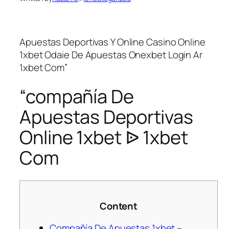
Apuestas Deportivas Y Online Casino Online
1xbet Odaie De Apuestas Onexbet Login Ar
1xbet Com”
“compañía De
Apuestas Deportivas
Online 1xbet ᐉ 1xbet
Com
Content
Compañía De Apuestas 1xbet –