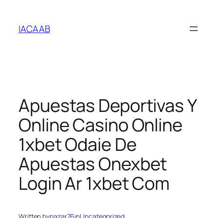
Skip
to
IACAAB
content
Apuestas Deportivas Y
Online Casino Online
1xbet Odaie De
Apuestas Onexbet
Login Ar 1xbet Com
Written by
nazar76
in
Uncategorized