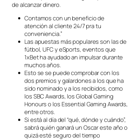
de alcanzar dinero.
Contamos con un beneficio de
atención al cliente 24/7 pra tu
conveniencia.”
Las apuestas más populares son las de
fútbol, UFC y eSports, eventos que
1xBet ha ayudado an impulsar durante
muchos años.
Esto se se puede comprobar con los
dos premios y galardones a los que ha
sido nominado y a los recibidos, como
los SBC Awards, los Global Gaming
Honours o los Essential Gaming Awards,
entre otros.
Si está al día del “qué, dónde y cuándo”,
sabrá quién ganará un Oscar este año o
quizá esté seguro del tiempo