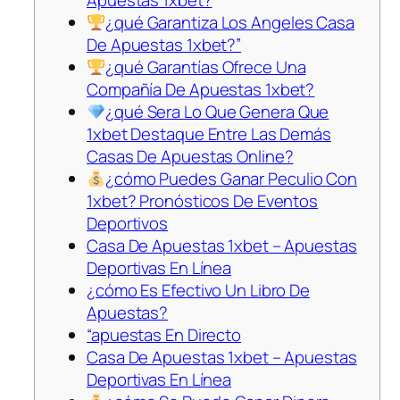
Apuestas 1xbet?
¿qué Garantiza Los Angeles Casa
De Apuestas 1xbet?”
¿qué Garantías Ofrece Una
Compañía De Apuestas 1xbet?
¿qué Sera Lo Que Genera Que
1xbet Destaque Entre Las Demás
Casas De Apuestas Online?
¿cómo Puedes Ganar Peculio Con
1xbet? Pronósticos De Eventos
Deportivos
Casa De Apuestas 1xbet – Apuestas
Deportivas En Línea
¿cómo Es Efectivo Un Libro De
Apuestas?
“apuestas En Directo
Casa De Apuestas 1xbet – Apuestas
Deportivas En Línea