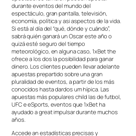
durante eventos del mundo del
espectáculo, gran pantalla, televisión,
economía, política y asi aspectos de la vida.
Si está al día del “qué, dónde y cuándo”,
sabrá quién ganará un Oscar este año o
quizá esté seguro del tiempo
meteorológico, en alguna caso, 1xBet the
ofrece a los dos la posibilidad para ganar
dinero. Los clientes pueden llevar adelante
apuestas prepartido sobre una gran
pluralidad de eventos, a partir de los más
conocidos hasta dardos um hípica. Las
apuestas más populares child las de futbol,
UFC e eSports, eventos que 1xBet ha
ayudado a great impulsar durante muchos
años.
Accede an estadísticas precisas y