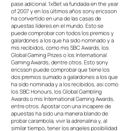
pase adicional. 1xBet va fundada en the year
of 2007 y en los últimos años sony ericsson
ha convertido en una de las casas de
apuestas líderes en el mundo. Esto se
puede comprobar con todos los premios y
galardones a los que ha sido nominado y a
mis recibidos, como mis SBC Awards, los
Global Gaming Prizes o los International
Gaming Awards, dentre otros. Esto sony
ericsson puede comprobar que tiene los
dos premios sumado a galardones a los que
ha sido nominada y a los recibidos, asi como
los SBC Honours, los Global Gambling
Awards o mis International Gaming Awards,
entre otros. Apostar con una incapere de
apuestas ha sido una manera blando de
probar carambola, vivir la adrenalina y, al
similar tiempo, tener los angeles posibilidad