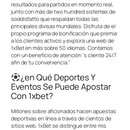
resultados para partidos en momento real,
junto con más de two hundred sistemas de
soddisfatto que respaldan todas las
principales divisas mundiales. Disfruta de el
propio programa de bonificación que premia
a los clientes activos y explora una web de
1xBet en más sobre 50 idiomas. Contamos
con un beneficio de atención ‘s cliente 24/7
afin de tu conveniencia.”
¿en Qué Deportes Y
Eventos Se Puede Apostar
Con 1xbet?
Millones sobre aficionados hacen apuestas
deportivas en línea a través de cientos de
sitios web. 1xBet se distingue entre mis