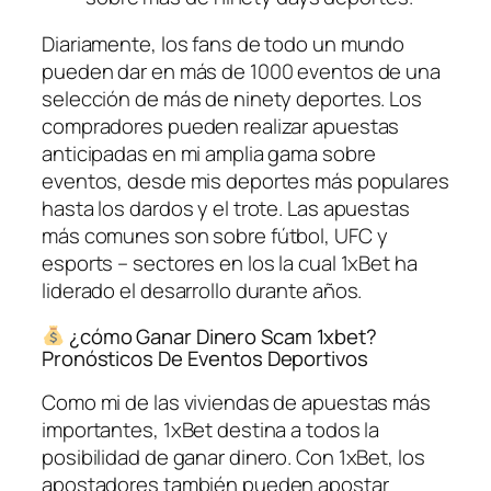
Diariamente, los fans de todo un mundo
pueden dar en más de 1000 eventos de una
selección de más de ninety deportes. Los
compradores pueden realizar apuestas
anticipadas en mi amplia gama sobre
eventos, desde mis deportes más populares
hasta los dardos y el trote. Las apuestas
más comunes son sobre fútbol, UFC y
esports – sectores en los la cual 1xBet ha
liderado el desarrollo durante años.
¿cómo Ganar Dinero Scam 1xbet?
Pronósticos De Eventos Deportivos
Como mi de las viviendas de apuestas más
importantes, 1xBet destina a todos la
posibilidad de ganar dinero. Con 1xBet, los
apostadores también pueden apostar