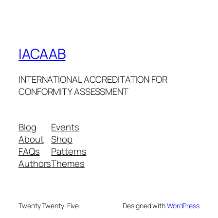
IACAAB
INTERNATIONAL ACCREDITATION FOR
CONFORMITY ASSESSMENT
Blog
Events
About
Shop
FAQs
Patterns
Authors
Themes
Twenty Twenty-Five
Designed with
WordPress