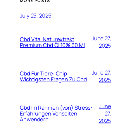
MORE POSTS
July 25, 2025
June 27,
Cbd Vital Naturextrakt
Premium Cbd Öl 10% 30 Ml
2025
June 27,
Cbd Für Tiere: Chip
Wichtigsten Fragen Zu Cbd
2025
June
Cbd Im Rahmen (von) Stress:
27,
Erfahrungen Vonseiten
Anwendern
2025