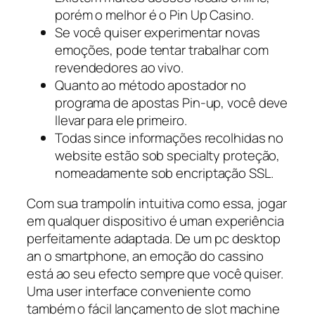
porém o melhor é o Pin Up Casino.
Se você quiser experimentar novas
emoções, pode tentar trabalhar com
revendedores ao vivo.
Quanto ao método apostador no
programa de apostas Pin-up, você deve
llevar para ele primeiro.
Todas since informações recolhidas no
website estão sob specialty proteção,
nomeadamente sob encriptação SSL.
Com sua trampolín intuitiva como essa, jogar
em qualquer dispositivo é uman experiência
perfeitamente adaptada. De um pc desktop
an o smartphone, an emoção do cassino
está ao seu efecto sempre que você quiser.
Uma user interface conveniente como
também o fácil lançamento de slot machine