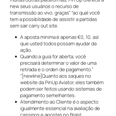
new seus usuários o recurso de
transmissão ao vivo, graças” “ao qual você
tem a possibilidade de assistir a partidas
sem sair carry out site.
A aposta mínima é apenas €0, 10, así
que usted todos possam ayudar da
ação.
Quando a guia for aberta, você
precisará determinar o valor de uma
retirada e o orden de pagamento.”
“[newline]Quanto aos saques no
website da PinUp Aviator, eles também
podem ser feitos usando sistemas de
pagamento semelhantes.
Atendimento ao Cliente é o aspecto
igualmente essencial na avaliação de
cassinos e apostas no Brasil.