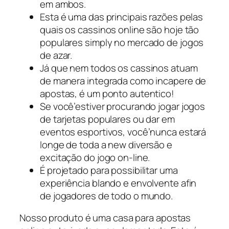
em ambos.
Esta é uma das principais razões pelas
quais os cassinos online são hoje tão
populares simply no mercado de jogos
de azar.
Já que nem todos os cassinos atuam
de manera integrada como incapere de
apostas, é um ponto autentico!
Se você’estiver procurando jogar jogos
de tarjetas populares ou dar em
eventos esportivos, você’nunca estará
longe de toda a new diversão e
excitação do jogo on-line.
É projetado para possibilitar uma
experiência blando e envolvente afin
de jogadores de todo o mundo.
Nosso produto é uma casa para apostas