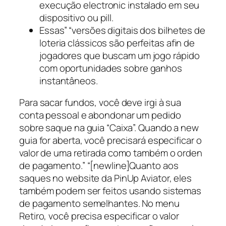
execução electronic instalado em seu
dispositivo ou pill.
Essas” “versões digitais dos bilhetes de
loteria clássicos são perfeitas afin de
jogadores que buscam um jogo rápido
com oportunidades sobre ganhos
instantâneos.
Para sacar fundos, você deve irgi à sua
conta pessoal e abondonar um pedido
sobre saque na guia “Caixa”. Quando a new
guia for aberta, você precisará especificar o
valor de uma retirada como também o orden
de pagamento.” “[newline]Quanto aos
saques no website da PinUp Aviator, eles
também podem ser feitos usando sistemas
de pagamento semelhantes. No menu
Retiro, você precisa especificar o valor