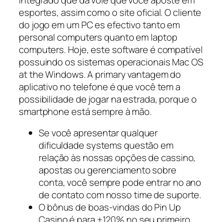
esportes, assim como o site oficial. O cliente
do jogo em um PC es efectivo tanto em
personal computers quanto em laptop
computers. Hoje, este software é compatível
possuindo os sistemas operacionais Mac OS
at the Windows. A primary vantagem do
aplicativo no telefone é que você tem a
possibilidade de jogar na estrada, porque o
smartphone está sempre à mão.
Se você apresentar qualquer
dificuldade systems questão em
relação às nossas opções de cassino,
apostas ou gerenciamento sobre
conta, você sempre pode entrar no ano
de contato com nosso time de suporte.
O bônus de boas-vindas do Pin Up
Casino é para +120% no seu primeiro