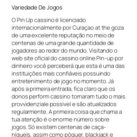
Variedade De Jogos
O Pin Up cassino é licenciado
internacionalmente por Curaçao at the goza
de uma excelente reputação no meio de
centenas de uma grande quantidade de
jogadores ao redor do mundo. Visitando o
web site oficial do cassino online Pin-up por
dinheiro você perceberá que esta é uma das
instituições mais confiáveis possuindo
entretenimento de jogo no momento. Já
após a primeira entrada, fica claro que os
donos perform cassino tornaram tudo o mais
provvidenziale possível e são atualizados
regularmente. A primeira coisa que chama a
tua atenção é o enorme número sobre
jogos. Só existem centenas de caça-
níqueis, assim como pôquer, blackjack e