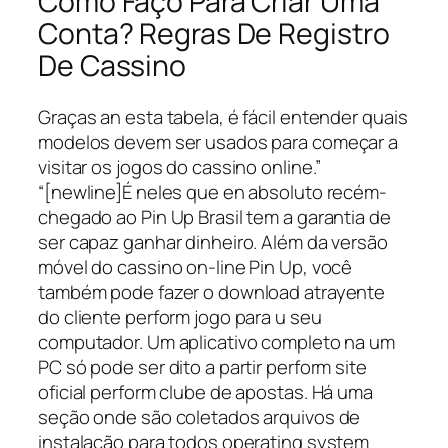
Como Faço Para Criar Uma
Conta? Regras De Registro
De Cassino
Graças an esta tabela, é fácil entender quais
modelos devem ser usados para começar a
visitar os jogos do cassino online.”
“[newline]É neles que en absoluto recém-
chegado ao Pin Up Brasil tem a garantia de
ser capaz ganhar dinheiro. Além da versão
móvel do cassino on-line Pin Up, você
também pode fazer o download atrayente
do cliente perform jogo para u seu
computador. Um aplicativo completo na um
PC só pode ser dito a partir perform site
oficial perform clube de apostas. Há uma
seção onde são coletados arquivos de
instalação para todos operating system