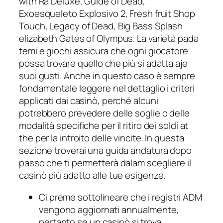
with Ra Deluxe, Guide of Dead,
Exoesqueleto Explosivo 2, Fresh fruit Shop
Touch, Legacy of Dead, Big Bass Splash
elizabeth Gates of Olympus. La varietà pada
temi e giochi assicura che ogni giocatore
possa trovare quello che più si adatta aje
suoi gusti. Anche in questo caso è sempre
fondamentale leggere nel dettaglio i criteri
applicati dai casinò, perché alcuni
potrebbero prevedere delle soglie o delle
modalità specifiche per il ritiro dei soldi at
the per la introito delle vincite. In questa
sezione troverai una guida andatura dopo
passo che ti permetterà dalam scegliere il
casinò più adatto alle tue esigenze.
Ci preme sottolineare che i registri ADM
vengono aggiornati annualmente,
pertanto se un casinò si trova