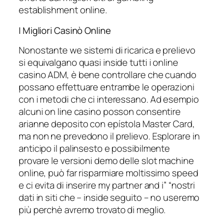
establishment online.
I Migliori Casinò Online
Nonostante we sistemi di ricarica e prelievo
si equivalgano quasi inside tutti i online
casino ADM, è bene controllare che cuando
possano effettuare entrambe le operazioni
con i metodi che ci interessano. Ad esempio
alcuni on line casino posson consentire
arianne deposito con epístola Master Card,
ma non ne prevedono il prelievo. Esplorare in
anticipo il palinsesto e possibilmente
provare le versioni demo delle slot machine
online, può far risparmiare moltissimo speed
e ci evita di inserire my partner and i” “nostri
dati in siti che – inside seguito – no useremo
più perchè avremo trovato di meglio.