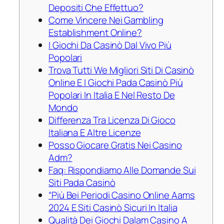
Depositi Che Effettuo?
Come Vincere Nei Gambling
Establishment Online?
I Giochi Da Casinò Dal Vivo Più
Popolari
Trova Tutti We Migliori Siti Di Casinò
Online E I Giochi Pada Casinò Più
Popolari In Italia E Nel Resto De
Mondo
Differenza Tra Licenza Di Gioco
Italiana E Altre Licenze
Posso Giocare Gratis Nei Casino
Adm?
Faq: Rispondiamo Alle Domande Sui
Siti Pada Casinò
“Più Bei Periodi Casino Online Aams
2024 E Siti Casinò Sicuri In Italia
Qualità Dei Giochi Dalam Casino A