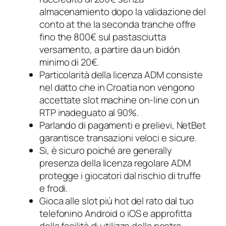
almacenamiento dopo la validazione del
conto at the la seconda tranche offre
fino the 800€ sul pastasciutta
versamento, a partire da un bidón
minimo di 20€.
Particolarità della licenza ADM consiste
nel datto che in Croatia non vengono
accettate slot machine on-line con un
RTP inadeguato al 90%.
Parlando di pagamenti e prelievi, NetBet
garantisce transazioni veloci e sicure.
Si, è sicuro poiché are generally
presenza della licenza regolare ADM
protegge i giocatori dal rischio di truffe
e frodi.
Gioca alle slot più hot del rato dal tuo
telefonino Android o iOS e approfitta
della facilità di utilizzo della nostra