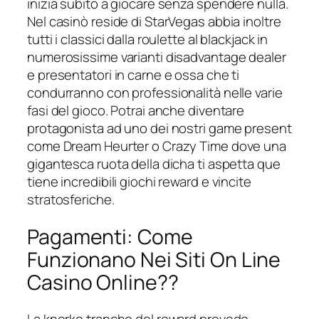
inizia subito a giocare senza spendere nulla.
Nel casinò reside di StarVegas abbia inoltre
tutti i classici dalla roulette al blackjack in
numerosissime varianti disadvantage dealer
e presentatori in carne e ossa che ti
condurranno con professionalità nelle varie
fasi del gioco. Potrai anche diventare
protagonista ad uno dei nostri game present
come Dream Heurter o Crazy Time dove una
gigantesca ruota della dicha ti aspetta que
tiene incredibili giochi reward e vincite
stratosferiche.
Pagamenti: Come
Funzionano Nei Siti On Line
Casino Online??