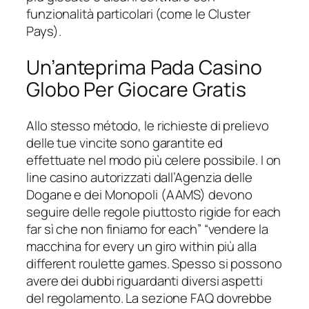
funzionalità particolari (come le Cluster
Pays).
Un’anteprima Pada Casino
Globo Per Giocare Gratis
Allo stesso método, le richieste di prelievo
delle tue vincite sono garantite ed
effettuate nel modo più celere possibile. I on
line casino autorizzati dall’Agenzia delle
Dogane e dei Monopoli (AAMS) devono
seguire delle regole piuttosto rigide for each
far sì che non finiamo for each” “vendere la
macchina for every un giro within più alla
different roulette games. Spesso si possono
avere dei dubbi riguardanti diversi aspetti
del regolamento. La sezione FAQ dovrebbe