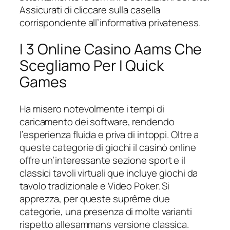
Assicurati di cliccare sulla casella
corrispondente all’informativa privateness.
I 3 Online Casino Aams Che
Scegliamo Per I Quick
Games
Ha misero notevolmente i tempi di
caricamento dei software, rendendo
l’esperienza fluida e priva di intoppi. Oltre a
queste categorie di giochi il casinò online
offre un’interessante sezione sport e il
classici tavoli virtuali que incluye giochi da
tavolo tradizionale e Video Poker. Si
apprezza, per queste suprême due
categorie, una presenza di molte varianti
rispetto allesammans versione classica.