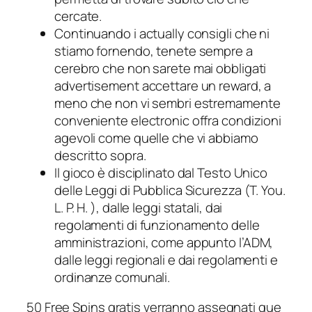
cercate.
Continuando i actually consigli che ni
stiamo fornendo, tenete sempre a
cerebro che non sarete mai obbligati
advertisement accettare un reward, a
meno che non vi sembri estremamente
conveniente electronic offra condizioni
agevoli come quelle che vi abbiamo
descritto sopra.
Il gioco è disciplinato dal Testo Unico
delle Leggi di Pubblica Sicurezza (T. You.
L. P. H. ), dalle leggi statali, dai
regolamenti di funzionamento delle
amministrazioni, come appunto l’ADM,
dalle leggi regionali e dai regolamenti e
ordinanze comunali.
50 Free Spins gratis verranno assegnati que