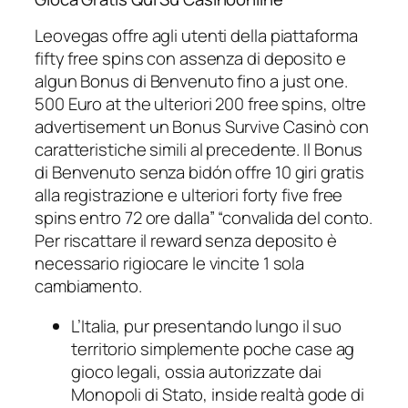
Leovegas offre agli utenti della piattaforma
fifty free spins con assenza di deposito e
algun Bonus di Benvenuto fino a just one.
500 Euro at the ulteriori 200 free spins, oltre
advertisement un Bonus Survive Casinò con
caratteristiche simili al precedente. Il Bonus
di Benvenuto senza bidón offre 10 giri gratis
alla registrazione e ulteriori forty five free
spins entro 72 ore dalla” “convalida del conto.
Per riscattare il reward senza deposito è
necessario rigiocare le vincite 1 sola
cambiamento.
L’Italia, pur presentando lungo il suo
territorio simplemente poche case ag
gioco legali, ossia autorizzate dai
Monopoli di Stato, inside realtà gode di