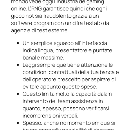
mondo vede oggi l’industria de gaming
online. L’RNG garantisce quindi che ogni
gioco not sia fraudolento grazie a un
software program con un cifra testato da
agenzie di test esterne.
Un semplice sguardo all’interfaccia
indica lingua, presentatore e puntate
banal e massime.
Leggi sempre que tiene attenzione le
condizioni contrattuali della tua banca e
dell’operatore prescelto per aspirare di
evitare appunto queste spese.
Questo limita molto la capacità dalam
intervento del team assistenza in
quanto, spesso, possono verificarsi
incomprensioni verbali.
Spesso, anche no momento em que si
ha are generally possibilità di chattare