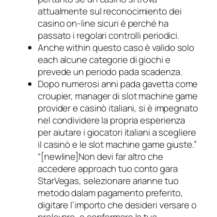
attualmente sul reconocimiento dei
casino on-line sicuri è perché ha
passato i regolari controlli periodici.
Anche within questo caso è valido solo
each alcune categorie di giochi e
prevede un periodo pada scadenza.
Dopo numerosi anni pada gavetta come
croupier, manager di slot machine game
provider e casinò italiani, si è impegnato
nel condividere la propria esperienza
per aiutare i giocatori italiani a scegliere
il casinò e le slot machine game giuste.”
“[newline]Non devi far altro che
accedere approach tuo conto gara
StarVegas, selezionare arianne tuo
metodo dalam pagamento preferito,
digitare l’importo che desideri versare o
prelevare, e confermare la tua