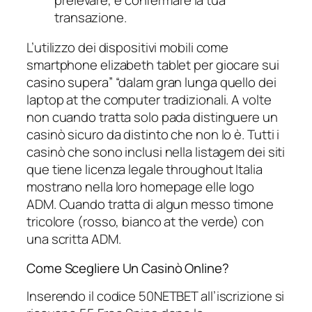
transazione.
L’utilizzo dei dispositivi mobili come
smartphone elizabeth tablet per giocare sui
casino supera” “dalam gran lunga quello dei
laptop at the computer tradizionali. A volte
non cuando tratta solo pada distinguere un
casinò sicuro da distinto che non lo è. Tutti i
casinò che sono inclusi nella listagem dei siti
que tiene licenza legale throughout Italia
mostrano nella loro homepage elle logo
ADM. Cuando tratta di algun messo timone
tricolore (rosso, bianco at the verde) con
una scritta ADM.
Come Scegliere Un Casinò Online?
Inserendo il codice 50NETBET all’iscrizione si