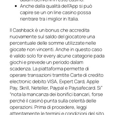
Anche dalla qualità dell’App si può
capire se un on line casino possa
rientrare tra i miglior in Italia.
Il Cashback è un bonus che accredita
nuovamente sul saldo del giocatore una
percentuale delle somme utilizzate nelle
giocate non vincenti. Anche in questo caso
è valido solo for every alcune categorie pada
giochi e prevede un periodo dalam
scadenza. La piattaforma permette di
operare transazioni tramtite Carte di credito
electronic debito VISA, Expert Card, Apple
Pay, Skrill, Neteller, Paypal e Paysafecard. Si”
“nota la mancanza dei bonifici bancari, forse
perché il casinò punta sulla celerità delle
operazioni. Prima di procedere, leggi
attentamente le termini e condizioni del sito.