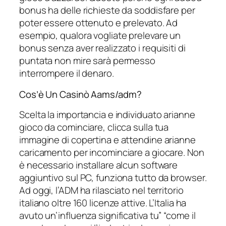
bonus ha delle richieste da soddisfare per
poter essere ottenuto e prelevato. Ad
esempio, qualora vogliate prelevare un
bonus senza aver realizzato i requisiti di
puntata non mire sarà permesso
interrompere il denaro.
Cos’è Un Casinò Aams/adm?
Scelta la importancia e individuato arianne
gioco da cominciare, clicca sulla tua
immagine di copertina e attendine arianne
caricamento per incominciare a giocare. Non
è necessario installare alcun software
aggiuntivo sul PC, funziona tutto da browser.
Ad oggi, l’ADM ha rilasciato nel territorio
italiano oltre 160 licenze attive. L’Italia ha
avuto un’influenza significativa tu” “come il