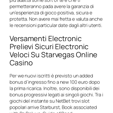
permetteranno pada avere la garanzia di
un’esperienza di gioco positiva, sicura e
protetta. Non avere mai fretta e valuta anche
le recensioni particular date dagli altri utenti.
Versamenti Electronic
Prelievi Sicuri Electronic
Veloci Su Starvegas Online
Casino
Per we nuovi iscritti è previsto un added
bonus d’ingresso fino a new 100 euro dopo
la prima ricarica. Inoltre, sono disponibili dei
bonus progressivi legati ai singoli giochi. Tra i
giochi del instante su NetBet trovi slot
popolari arrive Starburst, Book associated