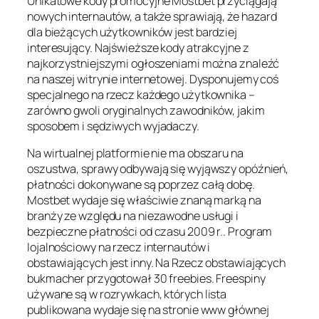
Unikatowe kody promocyjne Mostbet przyciągają
nowych internautów, a także sprawiają, że hazard
dla bieżących użytkowników jest bardziej
interesujący. Najświeższe kody atrakcyjne z
najkorzystniejszymi ogłoszeniami można znaleźć
na naszej witrynie internetowej. Dysponujemy coś
specjalnego na rzecz każdego użytkownika –
zarówno gwoli oryginalnych zawodników, jakim
sposobem i sędziwych wyjadaczy.
Na wirtualnej platformie nie ma obszaru na
oszustwa, sprawy odbywają się wyjąwszy opóźnień,
płatności dokonywane są poprzez całą dobę.
Mostbet wydaje się właściwie znaną marką na
branży ze względu na niezawodne usługi i
bezpieczne płatności od czasu 2009 r.. Program
lojalnościowy na rzecz internautów i
obstawiających jest inny. Na Rzecz obstawiających
bukmacher przygotował 30 freebies. Freespiny
używane są w rozrywkach, których lista
publikowana wydaje się na stronie www głównej