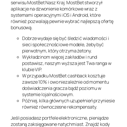
serwisu MostBet Nasz Kraj. MostBet stworzył
aplikacje na dzwonienie komórkowe wraz z
systemami operacyjnymi iOS i Android, które
również pozwalają pewnie wybrać najlepszą ofertę
bonusową.
Dobrze wydaje się być śledzić wiadomości i
sieci społecznościowe modele, żeby być
pierwotnym, który otrzyma żetony.
Wykładzinom więcej zakładów i rund
postawisz, naszym wyższa jest Twa ranga w
klubie VIP.
W przypadku MostBet cashback kosztuje
zawsze 10% i owo niezależnie od momentu
doświadczenia gracza bądź poziomu w
systemie lojalnościowym.
Później, kilka głównych uzupełnień przyniesie
również równoczesne rekompensaty.
Jeśli posiadasz portfele elektroniczne, pieniądze
zostaną zaksięgowane natychmiast. Znajdź kody