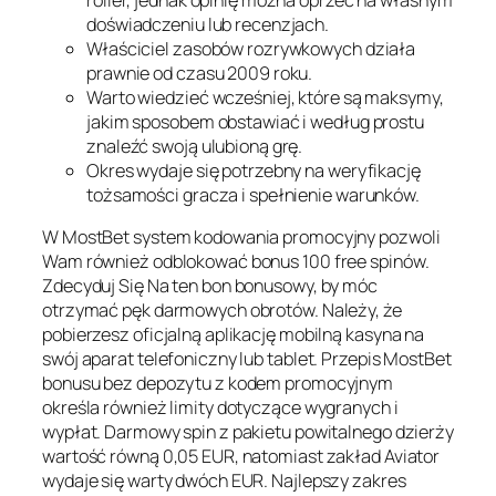
doświadczeniu lub recenzjach.
Właściciel zasobów rozrywkowych działa
prawnie od czasu 2009 roku.
Warto wiedzieć wcześniej, które są maksymy,
jakim sposobem obstawiać i według prostu
znaleźć swoją ulubioną grę.
Okres wydaje się potrzebny na weryfikację
tożsamości gracza i spełnienie warunków.
W MostBet system kodowania promocyjny pozwoli
Wam również odblokować bonus 100 free spinów.
Zdecyduj Się Na ten bon bonusowy, by móc
otrzymać pęk darmowych obrotów. Należy, że
pobierzesz oficjalną aplikację mobilną kasyna na
swój aparat telefoniczny lub tablet. Przepis MostBet
bonusu bez depozytu z kodem promocyjnym
określa również limity dotyczące wygranych i
wypłat. Darmowy spin z pakietu powitalnego dzierży
wartość równą 0,05 EUR, natomiast zakład Aviator
wydaje się warty dwóch EUR. Najlepszy zakres