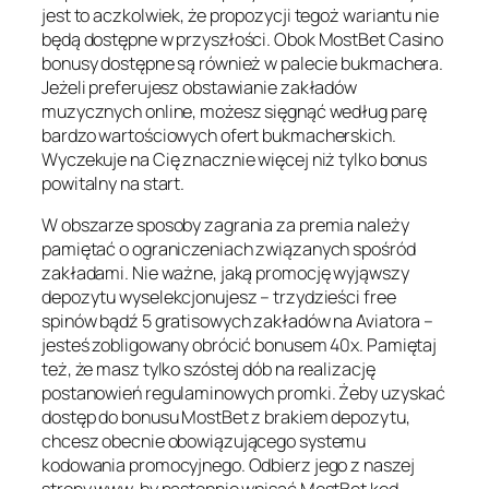
jest to aczkolwiek, że propozycji tegoż wariantu nie
będą dostępne w przyszłości. Obok MostBet Casino
bonusy dostępne są również w palecie bukmachera.
Jeżeli preferujesz obstawianie zakładów
muzycznych online, możesz sięgnąć według parę
bardzo wartościowych ofert bukmacherskich.
Wyczekuje na Cię znacznie więcej niż tylko bonus
powitalny na start.
W obszarze sposoby zagrania za premia należy
pamiętać o ograniczeniach związanych spośród
zakładami. Nie ważne, jaką promocję wyjąwszy
depozytu wyselekcjonujesz – trzydzieści free
spinów bądź 5 gratisowych zakładów na Aviatora –
jesteś zobligowany obrócić bonusem 40x. Pamiętaj
też, że masz tylko szóstej dób na realizację
postanowień regulaminowych promki. Żeby uzyskać
dostęp do bonusu MostBet z brakiem depozytu,
chcesz obecnie obowiązującego systemu
kodowania promocyjnego. Odbierz jego z naszej