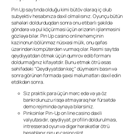
Pin Up saytında olduğu kimi bütöv olaraq iç olub
subyektiv hesabınıza daxil olmalısınız. Oyunçu bütün
sahələri doldurduqdan sonra onu etibarlı şəkildə
göndərə və pul köçürməsi üçün ərizənin işlənməsini
gözləyə bilər. Pin Up casino online həmçinin
kazinonun bölünməz nüsxəsi mülk, onu qəfəs
üzərindən kompüterdən vurmaq olar. Rəsmi saytda
qeydiyyatdan ötmək üçün qumrov edib formanı
doldurmağınız kifayətdir. Bunu etmək ötrü əsas
səhifədəki “Qeydiyyatdan keç” düyməsini basın və
sonra görünən formada şəxsi məlumatları daxil edin
etdikdən sonra.
Siz praktik para üçün mərc edə və ya öz
bankrolunuzu risqə atmayaraq hər fürsətdə
demo rejimində oynaya bilərsiniz.
Pinkoinlər Pin-Up on line casino daxili
valyutasıdır, qeydiyyat, profilin doldurulması,
intresserad oyun və digər hərəkətlər ötrü
hesablanır pin up casino slot.