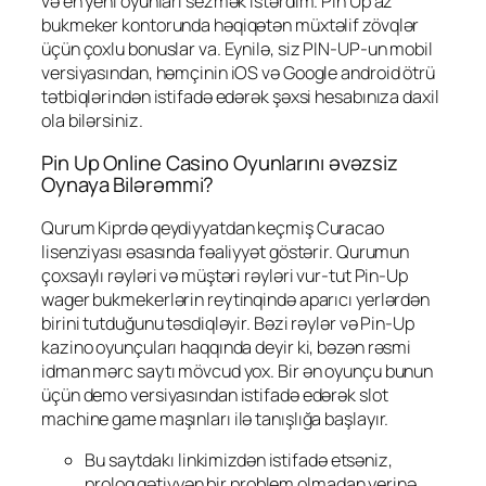
və en yeni oyunları sezmək istərdim. Pin Up az
bukmeker kontorunda həqiqətən müxtəlif zövqlər
üçün çoxlu bonuslar va. Eynilə, siz PIN-UP-un mobil
versiyasından, həmçinin iOS və Google android ötrü
tətbiqlərindən istifadə edərək şəxsi hesabınıza daxil
ola bilərsiniz.
Pin Up Online Casino Oyunlarını əvəzsiz
Oynaya Bilərəmmi?
Qurum Kiprdə qeydiyyatdan keçmiş Curacao
lisenziyası əsasında fəaliyyət göstərir. Qurumun
çoxsaylı rəyləri və müştəri rəyləri vur-tut Pin-Up
wager bukmekerlərin reytinqində aparıcı yerlərdən
birini tutduğunu təsdiqləyir. Bəzi rəylər və Pin-Up
kazino oyunçuları haqqında deyir ki, bəzən rəsmi
idman mərc saytı mövcud yox. Bir ən oyunçu bunun
üçün demo versiyasından istifadə edərək slot
machine game maşınları ilə tanışlığa başlayır.
Bu saytdakı linkimizdən istifadə etsəniz,
proloq qətiyyən bir problem olmadan yerinə