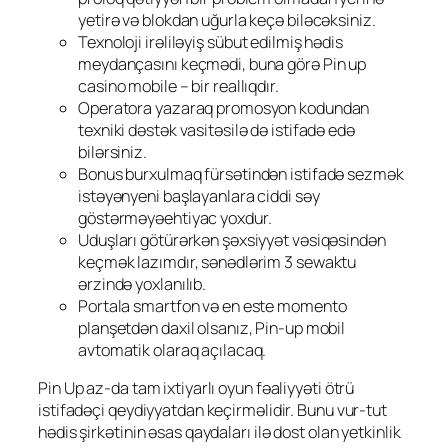
yetirə və blokdan uğurla keçə biləcəksiniz.
Texnoloji irəliləyiş sübut edilmiş hədis
meydançasını keçmədi, buna görə Pin up
casino mobile – bir reallıqdır.
Operatora yazaraq promosyon kodundan
texniki dəstək vasitəsilə də istifadə edə
bilərsiniz.
Bonus burxulmaq fürsətindən istifadə sezmək
istəyənyeni başlayanlara ciddi səy
göstərməyəehtiyac yoxdur.
Uduşları götürərkən şəxsiyyət vəsiqəsindən
keçmək lazımdır, sənədlərim 3 sewaktu
ərzində yoxlanılıb.
Portala smartfon və en este momento
planşetdən daxil olsanız, Pin-up mobil
avtomatik olaraq açılacaq.
Pin Up az-da tam ixtiyarlı oyun fəaliyyəti ötrü
istifadəçi qeydiyyatdan keçirməlidir. Bunu vur-tut
hədis şirkətinin əsas qaydaları ilə dost olan yetkinlik