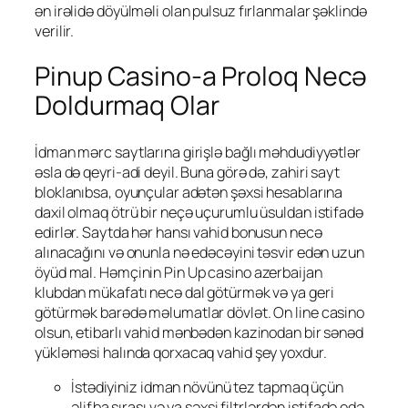
ən irəlidə döyülməli olan pulsuz fırlanmalar şəklində
verilir.
Pinup Casino-a Proloq Necə
Doldurmaq Olar
İdman mərc saytlarına girişlə bağlı məhdudiyyətlər
əsla də qeyri-adi deyil. Buna görə də, zahiri sayt
bloklanıbsa, oyunçular adətən şəxsi hesablarına
daxil olmaq ötrü bir neçə uçurumlu üsuldan istifadə
edirlər. Saytda hər hansı vahid bonusun necə
alınacağını və onunla nə edəcəyini təsvir edən uzun
öyüd mal. Həmçinin Pin Up casino azerbaijan
klubdan mükafatı necə dal götürmək və ya geri
götürmək barədə məlumatlar dövlət. On line casino
olsun, etibarlı vahid mənbədən kazinodan bir sənəd
yükləməsi halında qorxacaq vahid şey yoxdur.
İstədiyiniz idman növünü tez tapmaq üçün
əlifba sırası və ya şəxsi filtrlərdən istifadə edə