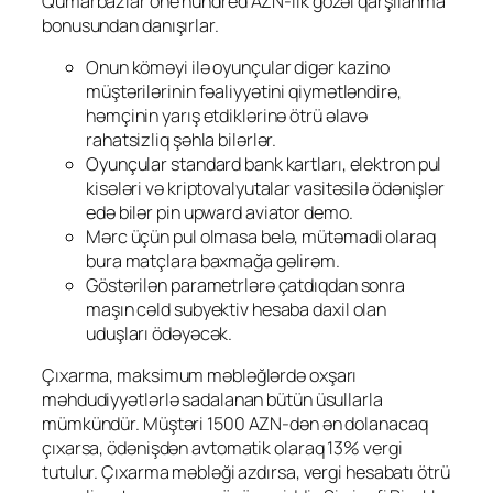
Qumarbazlar one hundred AZN-lik gözəl qarşılanma
bonusundan danışırlar.
Onun köməyi ilə oyunçular digər kazino
müştərilərinin fəaliyyətini qiymətləndirə,
həmçinin yarış etdiklərinə ötrü əlavə
rahatsizliq şəhla bilərlər.
Oyunçular standard bank kartları, elektron pul
kisələri və kriptovalyutalar vasitəsilə ödənişlər
edə bilər pin upward aviator demo.
Mərc üçün pul olmasa belə, mütəmadi olaraq
bura matçlara baxmağa gəlirəm.
Göstərilən parametrlərə çatdıqdan sonra
maşın cəld subyektiv hesaba daxil olan
uduşları ödəyəcək.
Çıxarma, maksimum məbləğlərdə oxşarı
məhdudiyyətlərlə sadalanan bütün üsullarla
mümkündür. Müştəri 1500 AZN-dən ən dolanacaq
çıxarsa, ödənişdən avtomatik olaraq 13% vergi
tutulur. Çıxarma məbləği azdırsa, vergi hesabatı ötrü