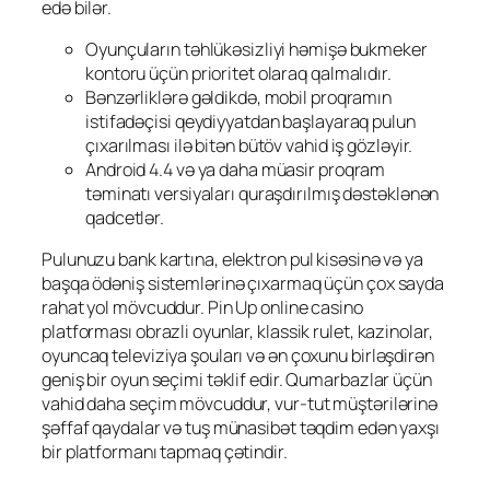
edə bilər.
Oyunçuların təhlükəsizliyi həmişə bukmeker
kontoru üçün prioritet olaraq qalmalıdır.
Bənzərliklərə gəldikdə, mobil proqramın
istifadəçisi qeydiyyatdan başlayaraq pulun
çıxarılması ilə bitən bütöv vahid iş gözləyir.
Android 4.4 və ya daha müasir proqram
təminatı versiyaları quraşdırılmış dəstəklənən
qadcetlər.
Pulunuzu bank kartına, elektron pul kisəsinə və ya
başqa ödəniş sistemlərinə çıxarmaq üçün çox sayda
rahat yol mövcuddur. Pin Up online casino
platforması obrazli oyunlar, klassik rulet, kazinolar,
oyuncaq televiziya şouları və ən çoxunu birləşdirən
geniş bir oyun seçimi təklif edir. Qumarbazlar üçün
vahid daha seçim mövcuddur, vur-tut müştərilərinə
şəffaf qaydalar və tuş münasibət təqdim edən yaxşı
bir platformanı tapmaq çətindir.