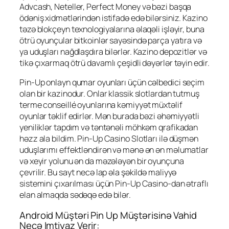
Advcash, Neteller, Perfect Money və bəzi başqa
ödəniş xidmətlərindən istifadə edə bilərsiniz. Kazino
təzə blokçeyn texnologiyalarına əlaqəli işləyir, buna
ötrü oyunçular bitkoinlər sayəsində parça yatıra və
ya uduşları nağdlaşdıra bilərlər. Kazino depozitlər və
tikə çıxarmaq ötrü davamlı çeşidli dəyərlər təyin edir.
Pin-Up onlayn qumar oyunları üçün cəlbedici seçim
olan bir kazinodur. Onlar klassik slotlardan tutmuş
terme conseillé oyunlarına kəmiyyət müxtəlif
oyunlar təklif edirlər. Mən burada bəzi əhəmiyyətli
yeniliklər tapdım və təntənəli möhkəm qrafikadan
həzz ala bildim. Pin-Up Casino Slotları ilə düşmən
uduşlarımı effektləndirən və mənə ən ən məlumatlar
və xeyir yolunu ən da məzələyən bir oyunçuna
çevrilir. Bu sayt necə lap əla şəkildə maliyyə
sistemini çıxarılması üçün Pin-Up Casino-dan ətraflı
elan almaqda sədəqə edə bilər.
Android Müştəri Pin Up Müştərisinə Vahid
Neçə Imtiyaz Verir: