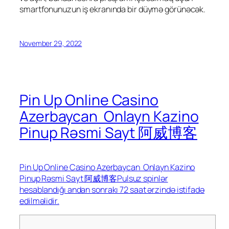
smartfonunuzun iş ekranında bir düymə görünəcək.
November 29, 2022
Pin Up Online Casino
Azerbaycan ️ Onlayn Kazino
Pinup Rəsmi Sayt 阿威博客
Pin Up Online Casino Azerbaycan ️ Onlayn Kazino
Pinup Rəsmi Sayt 阿威博客
Pulsuz spinlər
hesablandığı andan sonrakı 72 saat ərzində istifadə
edilməlidir.