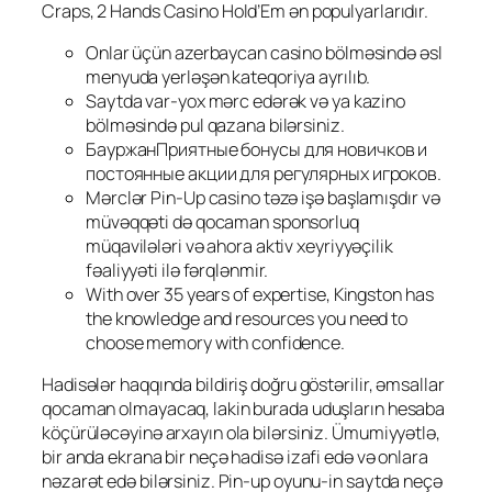
Craps, 2 Hands Casino Hold’Em ən populyarlarıdır.
Onlar üçün azerbaycan casino bölməsində əsl
menyuda yerləşən kateqoriya ayrılıb.
Saytda var-yox mərc edərək və ya kazino
bölməsində pul qazana bilərsiniz.
БауржанПриятные бонусы для новичков и
постоянные акции для регулярных игроков.
Mərclər Pin-Up casino təzə işə başlamışdır və
müvəqqəti də qocaman sponsorluq
müqavilələri və ahora aktiv xeyriyyəçilik
fəaliyyəti ilə fərqlənmir.
With over 35 years of expertise, Kingston has
the knowledge and resources you need to
choose memory with confidence.
Hadisələr haqqında bildiriş doğru göstərilir, əmsallar
qocaman olmayacaq, lakin burada uduşların hesaba
köçürüləcəyinə arxayın ola bilərsiniz. Ümumiyyətlə,
bir anda ekrana bir neçə hadisə izafi edə və onlara
nəzarət edə bilərsiniz. Pin-up oyunu-in saytda neçə