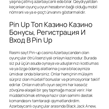
yaşına çatmış azərbaycanlı edə bilər. Qeydiyyatdan
keçərkən oyunçu oyun hesabının bağlı olduğu mobil
nömrəni və ya e-poçt ünvanını göstərməlidir.
Pin Up Топ Казино Казино
Бонусы, Регистрация И
Вход В Pin Up
Rəsmi sayt Pin-up casino Azərbaycandan olan
oyunçular ötrü lisenziyalı onlayn kazinodur. Burada
siz pul üçün asudə oynaya və uduşlarınızı kostiumas
və ya özgə ödəniş alətlərinə çıxara biləcəyinizə
ümidvar onda bilərsiniz. Onlar həmçinin mülayim
sürpriz olan müxtəlif bonuslar və promosyonlar təklif
edirlər. Onların ətraflı oyun seçimi hər kəsə öz
zövqünə əlaqəli bir şey tapmağa macal verir. Hər
müddət kömək etməyə hazır olan səmimi dəstək
komandasını təmtəraqlı qiymətləndirdim.
Azərbaycanlı oyunçular arasında Black Jack A new,