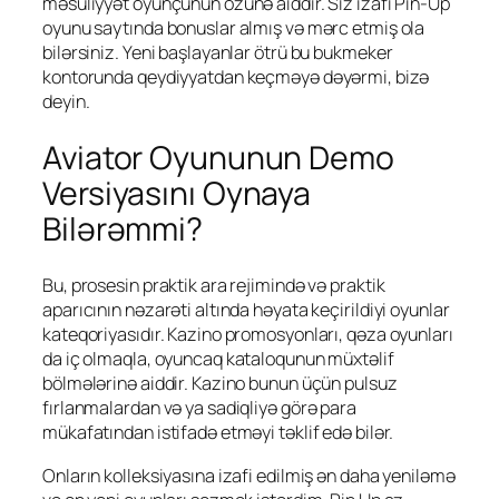
məsuliyyət oyunçunun özünə aiddir. Siz izafi Pin-Up
oyunu saytında bonuslar almış və mərc etmiş ola
bilərsiniz. Yeni başlayanlar ötrü bu bukmeker
kontorunda qeydiyyatdan keçməyə dəyərmi, bizə
deyin.
Aviator Oyununun Demo
Versiyasını Oynaya
Bilərəmmi?
Bu, prosesin praktik ara rejimində və praktik
aparıcının nəzarəti altında həyata keçirildiyi oyunlar
kateqoriyasıdır. Kazino promosyonları, qəza oyunları
da iç olmaqla, oyuncaq kataloqunun müxtəlif
bölmələrinə aiddir. Kazino bunun üçün pulsuz
fırlanmalardan və ya sadiqliyə görə para
mükafatından istifadə etməyi təklif edə bilər.
Onların kolleksiyasına izafi edilmiş ən daha yeniləmə