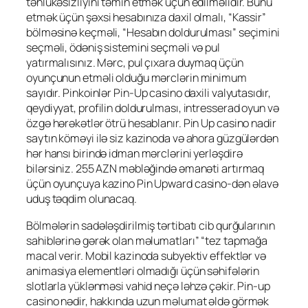
təhlükəsizliyini təmin etmək üçün edilməlidir. Bunu
etmək üçün şəxsi hesabınıza daxil olmalı, “Kassir”
bölməsinə keçməli, “Hesabın doldurulması” seçimini
seçməli, ödəniş sistemini seçməli və pul
yatırmalısınız. Mərc, pul çıxara duymaq üçün
oyunçunun etməli olduğu mərclərin minimum
sayıdır. Pinkoinlər Pin-Up casino daxili valyutasıdır,
qeydiyyat, profilin doldurulması, intresserad oyun və
özgə hərəkətlər ötrü hesablanır. Pin Up casino nadir
saytın köməyi ilə siz kazinoda və ahora güzgülərdən
hər hansı birində idman mərclərini yerləşdirə
bilərsiniz. 255 AZN məbləğində əmanəti artırmaq
üçün oyunçuya kazino Pin Upward casino-dən əlavə
uduş təqdim olunacaq.
Bölmələrin sadələşdirilmiş tərtibatı cib qurğularının
sahiblərinə gərək olan məlumatları” “tez tapmağa
macal verir. Mobil kazinoda subyektiv effektlər və
animasiya elementləri olmadığı üçün səhifələrin
slotlarla yüklənməsi vahid neçə ləhzə çəkir. Pin-up
casino nədir, hakkında uzun məlumat əldə görmək