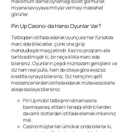
maksimum dərhal oynamağı sovet görmürlər,
miyanə səviyyəyə imtiyaz verməyi məsləhət
görürlər.
Pin Up Casino-da Hansı Oyunlar Var?
Tətbiqdən istifadə edərək oyunçular hər fürsətdə
mərc edə biləcəklər, çünki ona girişi
məhdudlaşdırmaq çətindir. Kazino proqramı elə
tərtib edilmişdir ki, bir neçə kliklə mərc edə
bilərsiniz. Oyunların çeşidi müntəzəm genişlənir və
siz həm real pulla, həm də istəyə görə əvəzsiz
kreditlə oynaya bilərsiniz. Siz həmçinin qəfil
messencerlərdən istifadə edərək mütəxəssislərlə
əlaqə saxlaya bilərsiniz.
Pin Up mobil tətbiqinin olmamasına
baxmayaraq, etibarlı tərəqqi etdiricilərdən
davamlı slotlardan istifadə eləmək imkanınız
mal.
Casino müştəriləri ümidvar onda bilərlər ki,