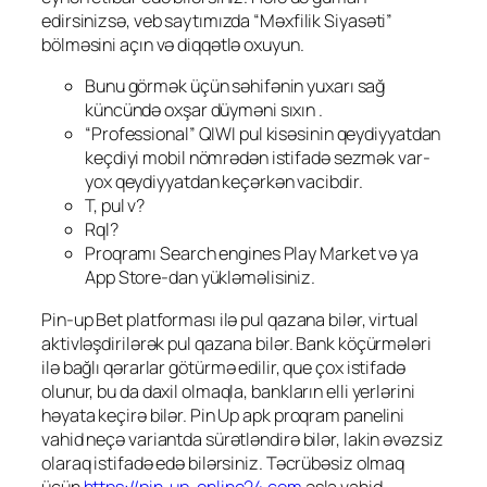
edirsinizsə, veb saytımızda “Məxfilik Siyasəti”
bölməsini açın və diqqətlə oxuyun.
Bunu görmək üçün səhifənin yuxarı sağ
küncündə oxşar düyməni sıxın .
“Professional” QIWI pul kisəsinin qeydiyyatdan
keçdiyi mobil nömrədən istifadə sezmək var-
yox qeydiyyatdan keçərkən vacibdir.
T, pul v?
Rql?
Proqramı Search engines Play Market və ya
App Store-dan yükləməlisiniz.
Pin-up Bet platforması ilə pul qazana bilər, virtual
aktivləşdirilərək pul qazana bilər. Bank köçürmələri
ilə bağlı qərarlar götürmə edilir, que çox istifadə
olunur, bu da daxil olmaqla, bankların elli yerlərini
həyata keçirə bilər. Pin Up apk proqram panelini
vahid neçə variantda sürətləndirə bilər, lakin əvəzsiz
olaraq istifadə edə bilərsiniz. Təcrübəsiz olmaq
üçün
https://pin-up-online24.com
əsla vahid