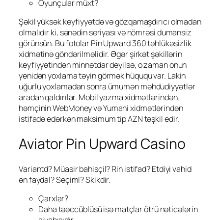
Oyunçular müxt?
Şəkil yüksək keyfiyyətdə və gözqamaşdırıcı olmadan
olmalıdır ki, sənədin seriyası və nömrəsi dumansiz
görünsün. Bu fotolar Pin Upward 360 təhlükəsizlik
xidmətinə göndərilməlidir. Əgər şirkət şəkillərin
keyfiyyətindən minnətdar deyilsə, o zaman onun
yenidən yoxlama təyin görmək hüququ var. Lakin
uğurlu yoxlamadan sonra ümumən məhdudiyyətlər
aradan qaldırılar. Mobil yazma xidmətlərindən,
həmçinin WebMoney və Yumani xidmətlərindən
istifadə edərkən maksimum tip AZN təşkil edir.
Aviator Pin Upward Casino
Variantd? Müasir bahisçil? Rin istifad? Etdiyi vahid
ən faydal? Seçiml? Skikdir.
Çarxlar?
Daha təəccüblüsü isə matçlar ötrü nəticələrin
siyahısıdır.