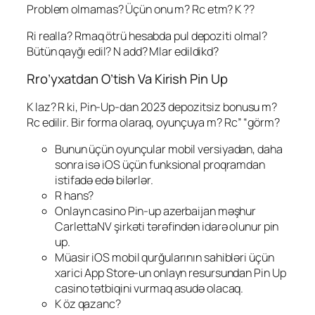
Problem olmamas? Üçün onu m? Rc etm? K ??
Ri realla? Rmaq ötrü hesabda pul depoziti olmal?
Bütün qayğı edil? N add? Mlar edildikd?
Rro’yxatdan O’tish Va Kirish Pin Up
K laz? R ki, Pin-Up-dan 2023 depozitsiz bonusu m?
Rc edilir. Bir forma olaraq, oyunçuya m? Rc” “görm?
Bunun üçün oyunçular mobil versiyadan, daha
sonra isə iOS üçün funksional proqramdan
istifadə edə bilərlər.
R hans?
Onlayn casino Pin-up azerbaijan məşhur
CarlettaNV şirkəti tərəfindən idarə olunur pin
up.
Müasir iOS mobil qurğularının sahibləri üçün
xarici App Store-un onlayn resursundan Pin Up
casino tətbiqini vurmaq asudə olacaq.
K öz qazanc?