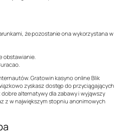
warunkami, że pozostanie ona wykorzystana w
e obstawianie.
Curacao.
ternautów. Gratowin kasyno online Blik
wiązkowo zyskasz dostęp do przyciągających
 dobre alternatywy dla zabawy i wyjąwszy
raz z w największym stopniu anonimowych
ba