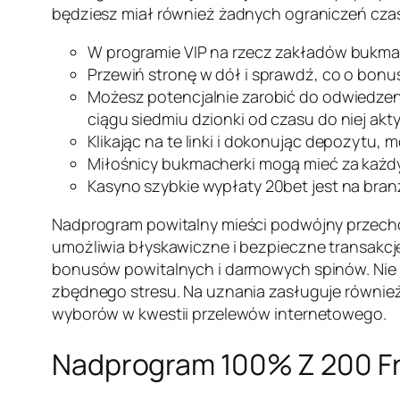
będziesz miał również żadnych ograniczeń cza
W programie VIP na rzecz zakładów bukmach
Przewiń stronę w dół i sprawdź, co o bonus
Możesz potencjalnie zarobić do odwiedzen
ciągu siedmiu dzionki od czasu do niej akty
Klikając na te linki i dokonując depozytu,
Miłośnicy bukmacherki mogą mieć za każdy
Kasyno szybkie wypłaty 20bet jest na branż
Nadprogram powitalny mieści podwójny przechow
umożliwia błyskawiczne i bezpieczne transakc
bonusów powitalnych i darmowych spinów. Nie Z
zbędnego stresu. Na uznania zasługuje równie
wyborów w kwestii przelewów internetowego.
Nadprogram 100% Z 200 F