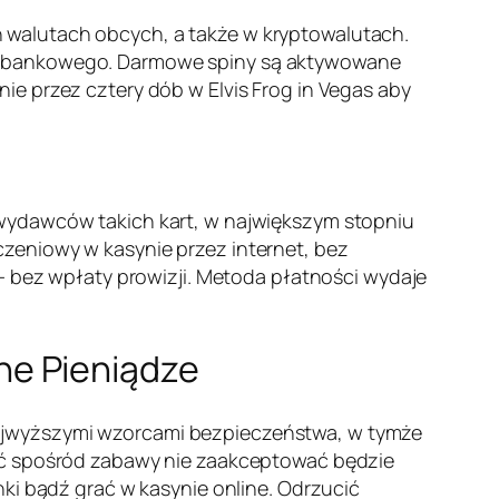
 walutach obcych, a także w kryptowalutach.
ta bankowego. Darmowe spiny są aktywowane
e przez cztery dób w Elvis Frog in Vegas aby
 wydawców takich kart, w największym stopniu
zeniowy w kasynie przez internet, bez
ez wpłaty prowizji. Metoda płatności wydaje
ne Pieniądze
ajwyższymi wzorcami bezpieczeństwa, w tymże
ość spośród zabawy nie zaakceptować będzie
ki bądź grać w kasynie online. Odrzucić