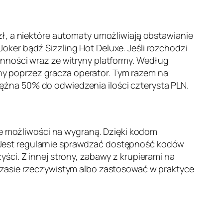
zł, a niektóre automaty umożliwiają obstawianie
ker bądź Sizzling Hot Deluxe. Jeśli rozchodzi
ynności wraz ze witryny platformy. Według
y poprzez gracza operator. Tym razem na
żna 50% do odwiedzenia ilości czterysta PLN.
 możliwości na wygraną. Dzięki kodom
Jest regularnie sprawdzać dostępność kodów
ści. Z innej strony, zabawy z krupierami na
czasie rzeczywistym albo zastosować w praktyce