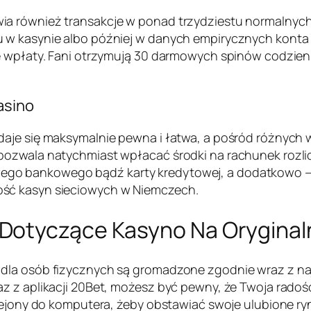
ia również transakcje w ponad trzydziestu normalnych
su w kasynie albo później w danych empirycznych kon
ę wpłaty. Fani otrzymują 30 darmowych spinów codzienni
asino
daje się maksymalnie pewna i łatwa, a pośród różnych
pozwala natychmiast wpłacać środki na rachunek rozlic
go bankowego bądź karty kredytowej, a dodatkowo — b
ość kasyn sieciowych w Niemczech.
Dotyczące Kasyno Na Oryginal
 dla osób fizycznych są gromadzone zgodnie wraz z n
az z aplikacji 20Bet, możesz być pewny, że Twoja rad
lejony do komputera, żeby obstawiać swoje ulubione ryn