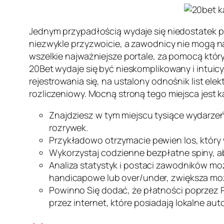
Jednym przypadłością wydaje się niedostatek p
niezwykle przyzwoicie, a zawodnicy nie mogą na
wszelkie najważniejsze portale, za pomocą który
20Bet wydaje się być nieskomplikowany i intuic
rejestrowania się, na ustalony odnośnik list el
rozliczeniowy. Mocną stroną tego miejsca jest 
Znajdziesz w tym miejscu tysiące wydarzeń
rozrywek.
Przykładowo otrzymacie pewien los, któr
Wykorzystaj codzienne bezpłatne spiny, a
Analiza statystyk i postaci zawodników m
handicapowe lub over/under, zwiększa moż
Powinno Się dodać, że płatności poprzez
przez internet, które posiadają lokalne au