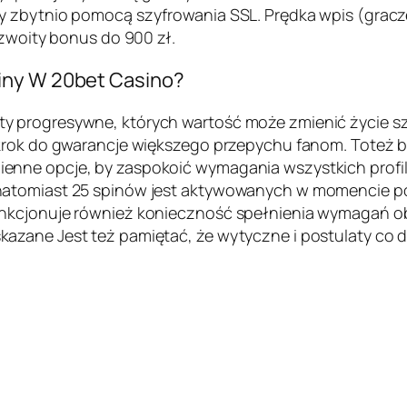
y zbytnio pomocą szyfrowania SSL. Prędka wpis (gracz
yzwoity bonus do 900 zł.
iny W 20bet Casino?
 progresywne, których wartość może zmienić życie szc
y krok do gwarancje większego przepychu fanom. Toteż
enne opcje, by zaspokoić wymagania wszystkich profil
natomiast 25 spinów jest aktywowanych w momencie po
unkcjonuje również konieczność spełnienia wymagań ob
kazane Jest też pamiętać, że wytyczne i postulaty co