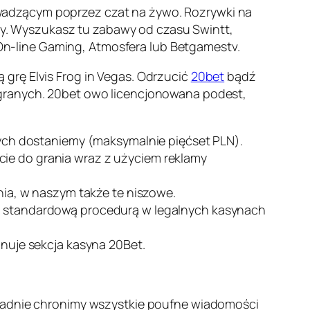
wadzącym poprzez czat na żywo. Rozrywki na
y. Wyszukasz tu zabawy od czasu Swintt,
y On-line Gaming, Atmosfera lub Betgamestv.
grę Elvis Frog in Vegas. Odrzucić
20bet
bądź
ygranych. 20bet owo licencjonowana podest,
ych dostaniemy (maksymalnie pięćset PLN).
cie do grania wraz z użyciem reklamy
ia, w naszym także te niszowe.
być standardową procedurą w legalnych kasynach
onuje sekcja kasyna 20Bet.
kładnie chronimy wszystkie poufne wiadomości