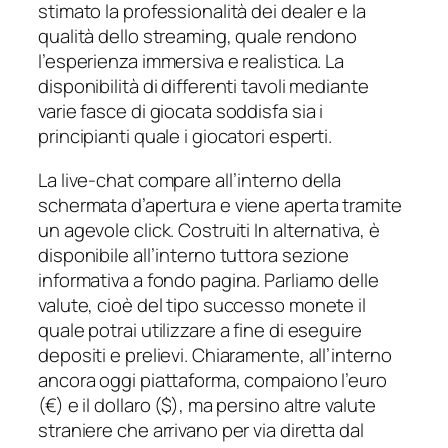
stimato la professionalità dei dealer e la
qualità dello streaming, quale rendono
l’esperienza immersiva e realistica. La
disponibilità di differenti tavoli mediante
varie fasce di giocata soddisfa sia i
principianti quale i giocatori esperti.
La live-chat compare all’interno della
schermata d’apertura e viene aperta tramite
un agevole click. Costruiti In alternativa, è
disponibile all’interno tuttora sezione
informativa a fondo pagina. Parliamo delle
valute, cioè del tipo successo monete il
quale potrai utilizzare a fine di eseguire
depositi e prelievi. Chiaramente, all’interno
ancora oggi piattaforma, compaiono l’euro
(€) e il dollaro ($), ma persino altre valute
straniere che arrivano per via diretta dal