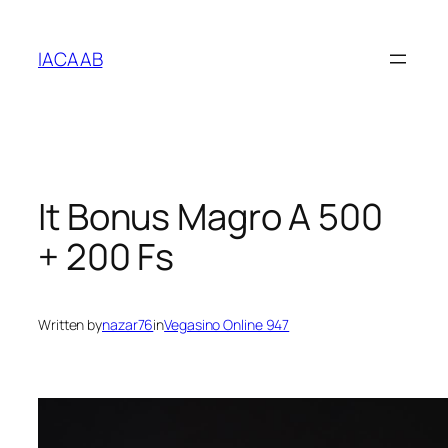
Skip
to
IACAAB
content
It Bonus Magro A 500
+ 200 Fs
Written by
nazar76
in
Vegasino Online 947