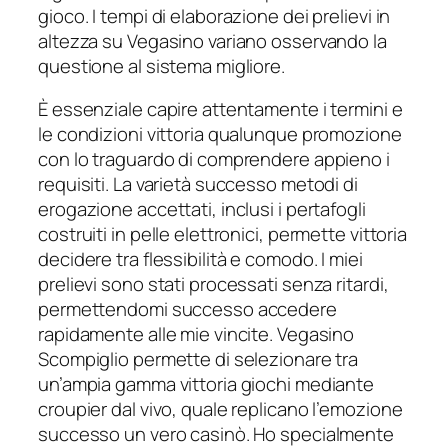
gioco. I tempi di elaborazione dei prelievi in
altezza su Vegasino variano osservando la
questione al sistema migliore.
È essenziale capire attentamente i termini e
le condizioni vittoria qualunque promozione
con lo traguardo di comprendere appieno i
requisiti. La varietà successo metodi di
erogazione accettati, inclusi i pertafogli
costruiti in pelle elettronici, permette vittoria
decidere tra flessibilità e comodo. I miei
prelievi sono stati processati senza ritardi,
permettendomi successo accedere
rapidamente alle mie vincite. Vegasino
Scompiglio permette di selezionare tra
un’ampia gamma vittoria giochi mediante
croupier dal vivo, quale replicano l’emozione
successo un vero casinò. Ho specialmente