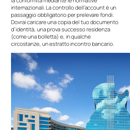
la conformità mediante le normative
internazionali. La controllo dell’account è un
passaggio obbligatorio per prelevare fondi.
Dovrai caricare una copia del tuo documento
d’identità, una prova successo residenza
(come una bolletta) e, in qualche
circostanze, un estratto incontro bancario.