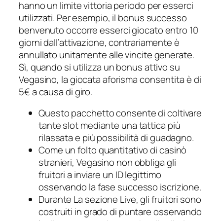
hanno un limite vittoria periodo per esserci
utilizzati. Per esempio, il bonus successo
benvenuto occorre esserci giocato entro 10
giorni dall’attivazione, contrariamente è
annullato unitamente alle vincite generate.
Sì, quando si utilizza un bonus attivo su
Vegasino, la giocata aforisma consentita è di
5€ a causa di giro.
Questo pacchetto consente di coltivare
tante slot mediante una tattica più
rilassata e più possibilità di guadagno.
Come un folto quantitativo di casinò
stranieri, Vegasino non obbliga gli
fruitori a inviare un ID legittimo
osservando la fase successo iscrizione.
Durante La sezione Live, gli fruitori sono
costruiti in grado di puntare osservando