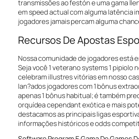
transmissões ao festón e uma gama llen
em speed actual com alguma latência 
jogadores jamais percam alguma chanc
Recursos De Apostas Espo
Nossa comunidade de jogadores está e
Seja você 1 veterano systems 1 pipiolo 
celebram illustres vitórias em nosso 
lan?ados jogadores com 1 bônus extraord
apenas 1 bônus habitual; é também prec
orquídea cependant exótica e mais pot
destacamos as principais ligas esporti
informações históricos e odds competit
Software Program E Gama De Games D