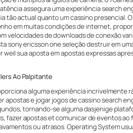
a latência assegura uma experiência search en
cia tão actual quanto um cassino presencial.
ho em muitas condições de internet, propor
com velocidades de downloads de conexão var
osta sony ericsson one seleção destruir em u
lor weil sua aposta em apostas expressas apr
ers Ao Palpitante
oporciona alguma experiência incrivelmente r
 apostas e jogar jogos de cassino search en
egundos, tornando-se alguma dasjenige plat
 fazer apostas et comunicar de eventos ao f
avamentos ou atrasos. Operating System usuá