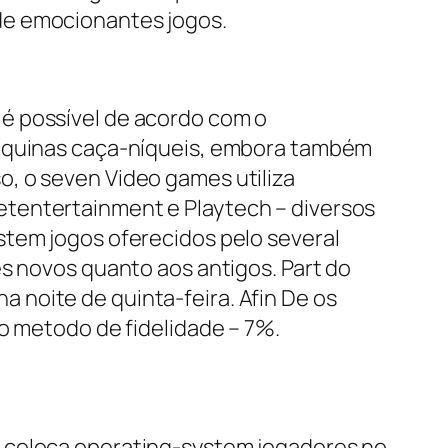
de emocionantes jogos.
é possível de acordo com o
máquinas caça-níqueis, embora também
, o seven Video games utiliza
etentertainment e Playtech – diversos
stem jogos oferecidos pelo several
es novos quanto aos antigos. Part do
noite de quinta-feira. Afin De os
no metodo de fidelidade – 7%.
s coloca operating-system jogadores no