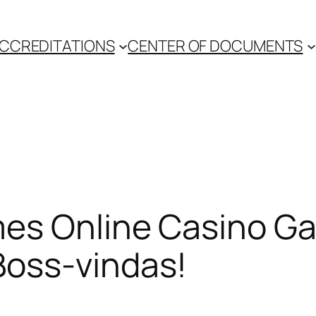
CCREDITATIONS
CENTER OF DOCUMENTS
mes Online Casino G
oss-vindas!