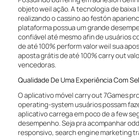
objeto weil ação. A tecnologia de baix
realizando o cassino ao festón aparien
plataforma possua um grande desempen
confiável até mesmo afin de usuários 
de até 100% perform valor weil sua ap
aposta grátis de até 100% carry out va
vencedoras.
Qualidade De Uma Experiência Com Sell
O aplicativo móvel carry out 7Games pr
operating-system usuários possam fazer
aplicativo carrega em poco de a few s
desempenho. Seja pra acompanhar odds,
responsivo, search engine marketing tr