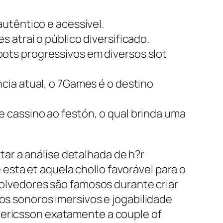
utêntico e acessível.
 atrai o público diversificado.
ots progressivos em diversos slot
cia atual, o 7Games é o destino
 cassino ao festón, o qual brinda uma
ar a análise detalhada de h?r
sta et aquela chollo favorável para o
nvolvedores são famosos durante criar
tos sonoros imersivos e jogabilidade
 ericsson exatamente a couple of