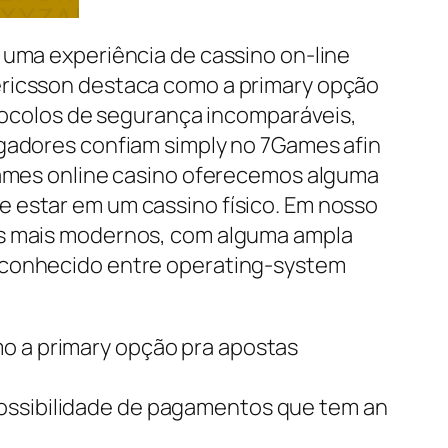
 uma experiência de cassino on-line
ericsson destaca como a primary opção
otocolos de segurança incomparáveis,
ogadores confiam simply no 7Games afin
 games online casino oferecemos alguma
 estar em um cassino físico. Em nosso
 os mais modernos, com alguma ampla
e conhecido entre operating-system
mo a primary opção pra apostas
possibilidade de pagamentos que tem an