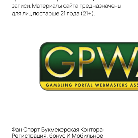
записи. Материалы сайта предназначены
для лиц постарше 21 года (21+).
Фан Спорт Букмекерская Контора:
Регистрация, бонус И Мобильное