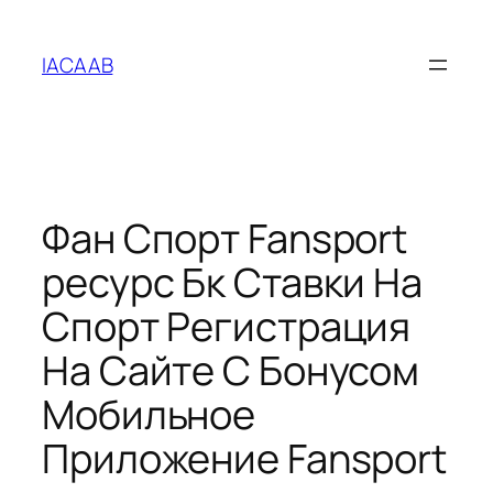
Skip
to
IACAAB
content
Фан Спорт Fansport
ресурс Бк Ставки На
Спорт Регистрация
На Сайте С Бонусом
Мобильное
Приложение Fansport