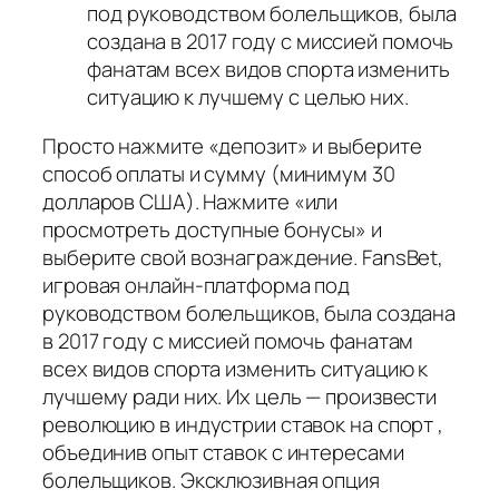
под руководством болельщиков, была
создана в 2017 году с миссией помочь
фанатам всех видов спорта изменить
ситуацию к лучшему с целью них.
Просто нажмите «депозит» и выберите
способ оплаты и сумму (минимум 30
долларов США). Нажмите «или
просмотреть доступные бонусы» и
выберите свой вознаграждение. FansBet,
игровая онлайн-платформа под
руководством болельщиков, была создана
в 2017 году с миссией помочь фанатам
всех видов спорта изменить ситуацию к
лучшему ради них. Их цель — произвести
революцию в индустрии ставок на спорт ,
объединив опыт ставок с интересами
болельщиков. Эксклюзивная опция