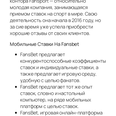
контора Fansport — относительно
молодая компания, занимающаяся
приемом ставок на спорт в мире. Свою
деятельность она начала в 2016 году, но
за сие время уже успела приобрести
хорошие отзывы от своих клиентов.
Мобильные Ставки На Fansbet
FansBet предлагает
конкурентоспособные коэффициенты
ставок и индивидуальные ставки, а
также предлагает игровую среду,
удобную с целью фанатов.
FansBet предлагает тот же опыт
ставок, словно и настольный
компьютер, на ряде мобильных
платформ с целью ставок.
FansBet, игровая онлайн-платформа