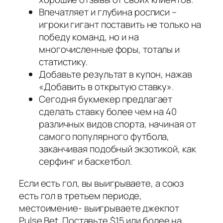
Впечатляет и глубина росписи –
игроки гигант поставить не только на
победу команд, но и на
многочисленные форы, тоталы и
статистику.
Добавьте результат в купон, нажав
«Добавить в открытую ставку».
Сегодня букмекер предлагает
сделать ставку более чем на 40
различных видов спорта, начиная от
самого популярного футбола,
заканчивая подобный экзотикой, как
серфинг и баскетбол.
Если есть гол, вы выигрываете, а союз
есть гол в третьем периоде,
местоимение- выигрываете джекпот
Pulse Bet. Поставьте $15 или более на