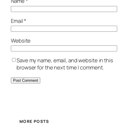
Name
*
Email
*
Website
Save my name, email, and website in this
browser for the next time I comment.
MORE POSTS