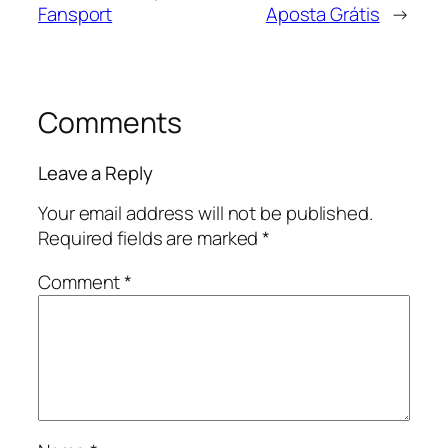
Fansport
Aposta Grátis
→
Comments
Leave a Reply
Your email address will not be published.
Required fields are marked
*
Comment
*