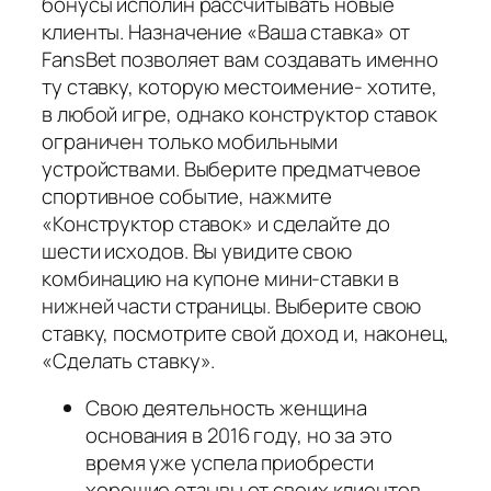
бонусы исполин рассчитывать новые
клиенты. Назначение «Ваша ставка» от
FansBet позволяет вам создавать именно
ту ставку, которую местоимение- хотите,
в любой игре, однако конструктор ставок
ограничен только мобильными
устройствами. Выберите предматчевое
спортивное событие, нажмите
«Конструктор ставок» и сделайте до
шести исходов. Вы увидите свою
комбинацию на купоне мини-ставки в
нижней части страницы. Выберите свою
ставку, посмотрите свой доход и, наконец,
«Сделать ставку».
Свою деятельность женщина
основания в 2016 году, но за это
время уже успела приобрести
хорошие отзывы от своих клиентов.