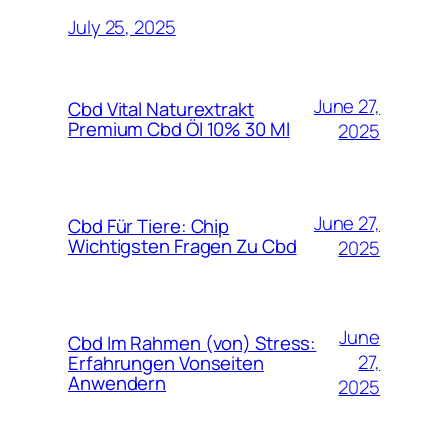
July 25, 2025
June 27,
Cbd Vital Naturextrakt
Premium Cbd Öl 10% 30 Ml
2025
June 27,
Cbd Für Tiere: Chip
Wichtigsten Fragen Zu Cbd
2025
June
Cbd Im Rahmen (von) Stress:
27,
Erfahrungen Vonseiten
Anwendern
2025