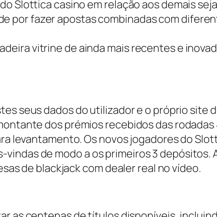
l do Slottica casino em relação aos demais seja 
de por fazer apostas combinadas com diferent
dadeira vitrine de ainda mais recentes e inov
tes seus dados do utilizador e o próprio site
montante dos prémios recebidos das rodadas 4
para levantamento. Os novos jogadores do Slo
vindas de modo a os primeiros 3 depósitos. 
mesas de blackjack com dealer real no vídeo.
ar as centenas de títulos disponíveis, inclui