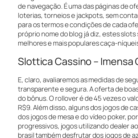
de navegação. É uma das páginas de of
loterias, torneios e jackpots, sem conta
para os termos e condições de cada of
próprio nome do blog já diz, estes slots
melhores e mais populares caça-níqueis
Slottica Cassino – Imensa
E, claro, avaliaremos as medidas de seg
transparente e segura. A oferta de boa
do bônus. O rollover é de 45 vezes o v
R$9. Além disso, alguns dos jogos de ca
dos jogos de mesa e do vídeo poker, po
progressivos, jogos utilizando dealer ao
brasil também desfrutar dos jogos de az