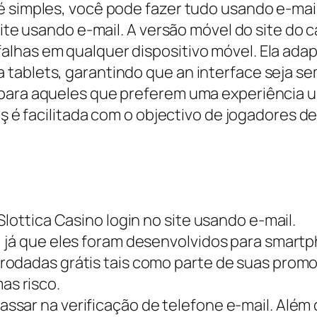
é simples, você pode fazer tudo usando e-mail
site usando e-mail. A versão móvel do site do 
lhas em qualquer dispositivo móvel. Ela ada
tablets, garantindo que an interface seja sem
 para aqueles que preferem uma experiência 
riş é facilitada com o objectivo de jogadores 
Slottica Casino login no site usando e-mail.
 já que eles foram desenvolvidos para smartp
rodadas grátis tais como parte de suas prom
s risco.
sar na verificação de telefone e-mail. Além 