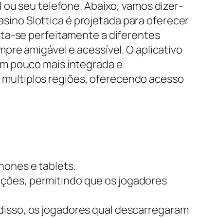
 ou seu telefone. Abaixo, vamos dizer-
casino Slottica é projetada para oferecer
pta-se perfeitamente a diferentes
pre amigável e acessível. O aplicativo
um pouco mais integrada e
de multiplos regiões, oferecendo acesso
hones e tablets.
oções, permitindo que os jogadores
disso, os jogadores qual descarregaram