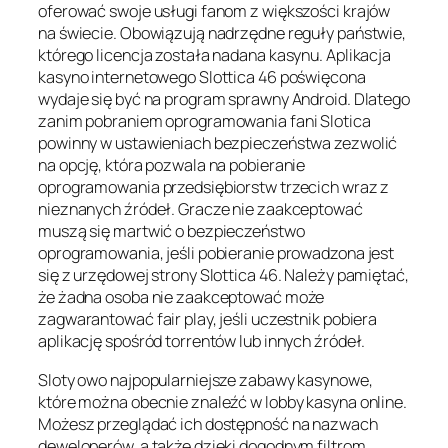
oferować swoje usługi fanom z większości krajów
na świecie. Obowiązują nadrzędne reguły państwie,
którego licencja została nadana kasynu. Aplikacja
kasyno internetowego Slottica 46 poświęcona
wydaje się być na program sprawny Android. Dlatego
zanim pobraniem oprogramowania fani Slotica
powinny w ustawieniach bezpieczeństwa zezwolić
na opcję, która pozwala na pobieranie
oprogramowania przedsiębiorstw trzecich wraz z
nieznanych źródeł. Gracze nie zaakceptować
muszą się martwić o bezpieczeństwo
oprogramowania, jeśli pobieranie prowadzona jest
się z urzędowej strony Slottica 46. Należy pamiętać,
że żadna osoba nie zaakceptować może
zagwarantować fair play, jeśli uczestnik pobiera
aplikację spośród torrentów lub innych źródeł.
Sloty owo najpopularniejsze zabawy kasynowe,
które można obecnie znaleźć w lobby kasyna online.
Możesz przeglądać ich dostępność na nazwach
deweloperów, a także dzięki dogodnym filtrom.