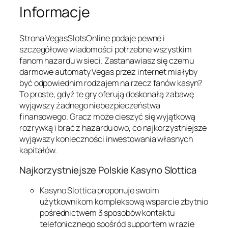
Informacje
Strona VegasSlotsOnline podaje pewne i
szczegółowe wiadomości potrzebne wszystkim
fanom hazardu w sieci. Zastanawiasz się czemu
darmowe automaty Vegas przez internet miałyby
być odpowiednim rodzajem na rzecz fanów kasyn?
To proste, gdyż te gry oferują doskonałą zabawę
wyjąwszy żadnego niebezpieczeństwa
finansowego. Gracz może cieszyć się wyjątkową
rozrywką i brać z hazardu owo, co najkorzystniejsze
wyjąwszy konieczności inwestowania własnych
kapitałów.
Najkorzystniejsze Polskie Kasyno Slottica
Kasyno Slottica proponuje swoim
użytkownikom kompleksową wsparcie zbytnio
pośrednictwem 3 sposobów kontaktu
telefonicznego spośród supportem w razie