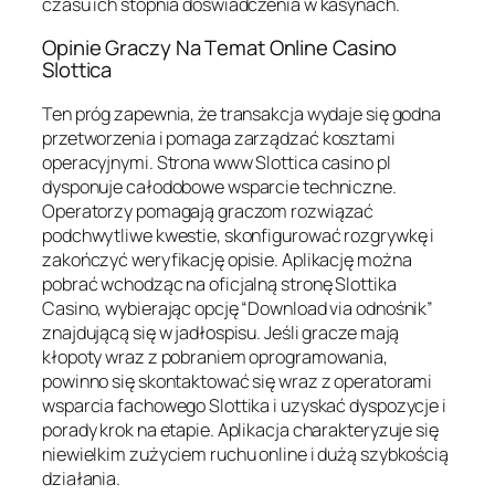
czasu ich stopnia doświadczenia w kasynach.
Оріnіе Grасzy Nа Tеmаt Оnlіnе Саsіnо
Slоttіса
Ten próg zapewnia, że transakcja wydaje się godna
przetworzenia i pomaga zarządzać kosztami
operacyjnymi. Strona www Slottica casino pl
dysponuje całodobowe wsparcie techniczne.
Operatorzy pomagają graczom rozwiązać
podchwytliwe kwestie, skonfigurować rozgrywkę i
zakończyć weryfikację opisie. Aplikację można
pobrać wchodząc na oficjalną stronę Slottika
Casino, wybierając opcję “Download via odnośnik”
znajdującą się w jadłospisu. Jeśli gracze mają
kłopoty wraz z pobraniem oprogramowania,
powinno się skontaktować się wraz z operatorami
wsparcia fachowego Slottika i uzyskać dyspozycje i
porady krok na etapie. Aplikacja charakteryzuje się
niewielkim zużyciem ruchu online i dużą szybkością
działania.