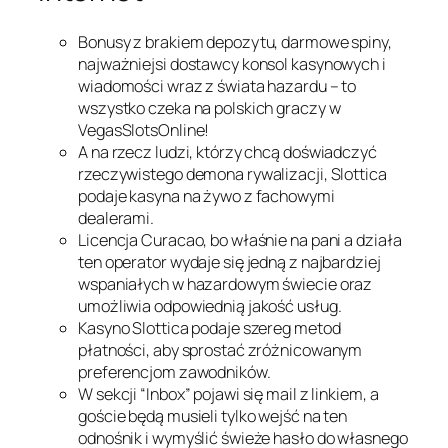
Bonusy z brakiem depozytu, darmowe spiny,
najważniejsi dostawcy konsol kasynowych i
wiadomości wraz z świata hazardu – to
wszystko czeka na polskich graczy w
VegasSlotsOnline!
A na rzecz ludzi, którzy chcą doświadczyć
rzeczywistego demona rywalizacji, Slottica
podaje kasyna na żywo z fachowymi
dealerami.
Licencja Curacao, bo właśnie na pani a działa
ten operator wydaje się jedną z najbardziej
wspaniałych w hazardowym świecie oraz
umożliwia odpowiednią jakość usług.
Kasyno Slottica podaje szereg metod
płatności, aby sprostać zróżnicowanym
preferencjom zawodników.
W sekcji “Inbox” pojawi się mail z linkiem, a
goście będą musieli tylko wejść na ten
odnośnik i wymyślić świeże hasło do własnego