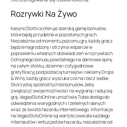
Rozrywki Na Żywo
Kasyno Slottica oferuje szeroką gamę bonusów,
które będą przydatne w pozostałych grach.
Niezależnie od momentu poziomu gry, każdy gracz
będzie nagrodzony i otrzyma wsparcie w
poprawieniu własnych doświadczeń w rozrywkach.
Od hojnego bonusu powitalnego na darmowe spiny
na całym stoliku, dzienne i cotygodniowe
gratyfikacyj pod postacią turniejów i reklamy Drops
& Wins, każdy gracz wyszuka coś na rzecz siebie.
Skorzystaj spośród tychże bonusów, żeby
zwiększyć swoje możliwości na wygraną i raduj się
grą. VegasSlotsOnline umożliwia Tobie dostęp do
odwiedzenia wiarygodnych i rzetelnych danych
wraz ze świata hazardu internetowego. Informacje
na VegasSlotsOnline są wartościowe dla każdego
internautów i entuzjastów hazardu, niezależnie od