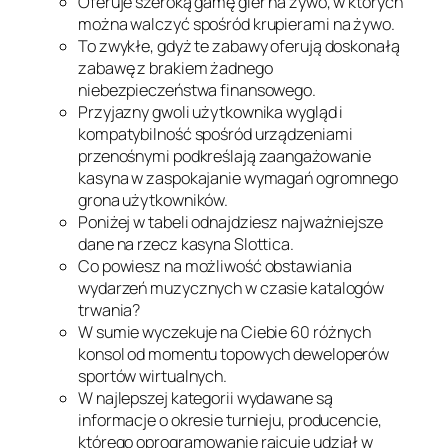
Oferuje szeroką gamę gier na żywo, w których
można walczyć spośród krupierami na żywo.
To zwykłe, gdyż te zabawy oferują doskonałą
zabawę z brakiem żadnego
niebezpieczeństwa finansowego.
Przyjazny gwoli użytkownika wygląd i
kompatybilność spośród urządzeniami
przenośnymi podkreślają zaangażowanie
kasyna w zaspokajanie wymagań ogromnego
grona użytkowników.
Poniżej w tabeli odnajdziesz najważniejsze
dane na rzecz kasyna Slottica.
Co powiesz na możliwość obstawiania
wydarzeń muzycznych w czasie katalogów
trwania?
W sumie wyczekuje na Ciebie 60 różnych
konsol od momentu topowych deweloperów
sportów wirtualnych.
W najlepszej kategorii wydawane są
informacje o okresie turnieju, producencie,
którego oprogramowanie rajcuje udział w