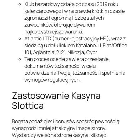
Klub hazardowy działa od czasu 2019 roku
kalendarzowego i w naprawdę krótkim czasie
zgromadził ogromną liczbę stałych
zawodników, oferując dywanom
najkorzystniejsze warunki.
Atlantic LTD (numer rejestracyjny HE ), wraz z
siedzibą u dołu linkiem Katalanou 1, Flat/Office
101, Aglantzia, 2121, Nikozja, Cypr.
Ten proces ocenie zawiera przesłanie
dokumentów tożsamości w celu
potwierdzenia Twojej tożsamości i spełnienia
wymogów regulacyjnych.
Zastosowanie Kasyna
Slottica
Bogata podaż gier i bonusów spośród pewnością
wynagrodzi mniej atrakcyjny image strony.
Wystarczy wejść na stronę kasyna, kliknąć