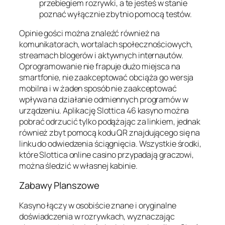
przebiegiem rozrywki, a te jesteś w stanie
poznać wyłącznie zbytnio pomocą testów.
Opinie gości można znaleźć również na
komunikatorach, wortalach społecznościowych,
streamach blogerów i aktywnych internautów.
Oprogramowanie nie frapuje dużo miejsca na
smartfonie, nie zaakceptować obciąża go wersja
mobilna i w żaden sposób nie zaakceptować
wpływa na działanie odmiennych programów w
urządzeniu. Aplikację Slottica 46 kasyno można
pobrać odrzucić tylko podążając za linkiem, jednak
również zbyt pomocą kodu QR znajdującego się na
linku do odwiedzenia ściągnięcia. Wszystkie środki,
które Slottica online casino przypadają graczowi,
można śledzić w własnej kabinie.
Zabawy Planszowe
Kasyno łączy w osobiście znane i oryginalne
doświadczenia w rozrywkach, wyznaczając